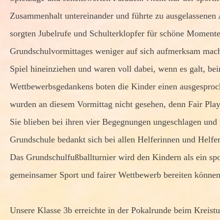
Zusammenhalt untereinander und führte zu ausgelassenen 
sorgten Jubelrufe und Schulterklopfer für schöne Moment
Grundschulvormittages weniger auf sich aufmerksam mach
Spiel hineinziehen und waren voll dabei, wenn es galt, b
Wettbewerbsgedankens boten die Kinder einen ausgesproch
wurden an diesem Vormittag nicht gesehen, denn Fair Pla
Sie blieben bei ihren vier Begegnungen ungeschlagen und
Grundschule bedankt sich bei allen Helferinnen und Helfe
Das Grundschulfußballturnier wird den Kindern als ein spor
gemeinsamer Sport und fairer Wettbewerb bereiten können
Unsere Klasse 3b erreichte in der Pokalrunde beim Kreisturn