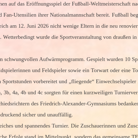
chen auf das Eröffnungsspiel der Fußball-Weltmeisterschaft n
d Fan-Utensilien ihrer Nationalmannschaft bereit. Fußball be
leich am 12. Juni 2026 nicht wenige Eltern in die neu renovi
. Wetterbedingt wurde die Sportveranstaltung von draußen in d
nem schwungvollen Aufwärmprogramm. Gespielt wurden 10 Spie
spielerinnen und Feldspieler sowie ein Torwart oder eine Tor
n Sportstunden vorbereitet und „fliegende“ Einwechselspieler 
, 4a, 4b und 4c sorgten für einen kurzweiligen Turnierverl
Schiedsrichtern des Friedrich-Alexander-Gymnasiums bedanke
druckend sicher und unauffällig.
reiches und spannendes Turnier. Die Zuschauerinnen und Zus
iche Erfolg stand im Mittelpunkt, sondern das gemeinsame TE