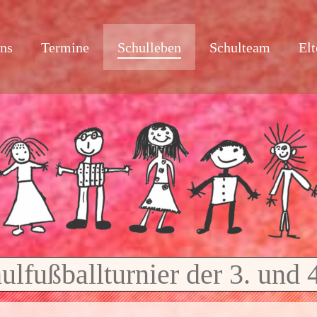
uns
Termine
Schulleben
Schulteam
Elt
lfußballturnier der 3. und 