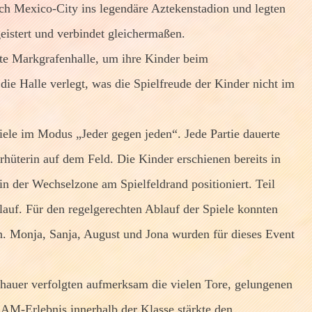
ach Mexico-City ins legendäre Aztekenstadion und legten
geistert und verbindet gleichermaßen.
erte Markgrafenhalle, um ihre Kinder beim
ie Halle verlegt, was die Spielfreude der Kinder nicht im
le im Modus „Jeder gegen jeden“. Jede Partie dauerte
hüterin auf dem Feld. Die Kinder erschienen bereits in
in der Wechselzone am Spielfeldrand positioniert. Teil
auf. Für den regelgerechten Ablauf der Spiele konnten
n. Monja, Sanja, August und Jona wurden für dieses Event
chauer verfolgten aufmerksam die vielen Tore, gelungenen
AM-Erlebnis innerhalb der Klasse stärkte den