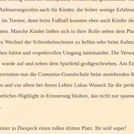
Anfeuerungsrufen auch für Kinder, die bisher wenige Erfah
e im Turnier, denn beim Fußball konnten eben auch Kinder ü
ten. Manche Kinder ließen sich in ihrer Rolle neben dem Pl
eim Wechsel der Schienbeinschoner zu helfen oder beim Aufmu
en fairen und respektvollen Umgang miteinander. Die Verwar
y wurde auf und neben dem Spielfeld großgeschrieben. Am End
 vertreten nun die Comenius-Grundschule beim anstehenden Kr
rn und vor allem bei ihrem Lehrer Lukas Wunsch für die perfe
tliches Highlight in Erinnerung bleiben, das nicht nur spann
.
ier in Diespeck einen tollen dritten Platz. Ihr seid super!