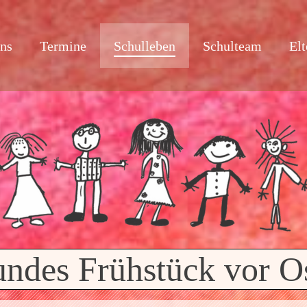
uns
Termine
Schulleben
Schulteam
Elt
ndes Frühstück vor O