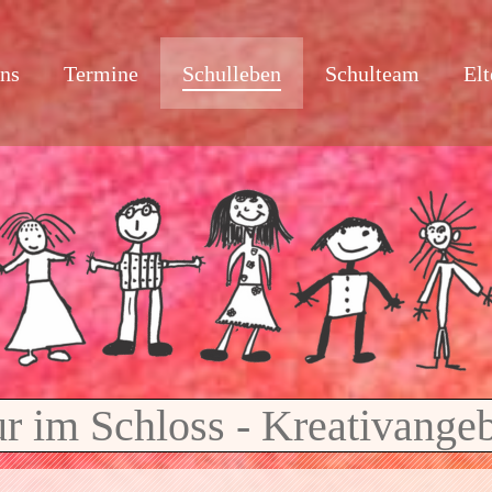
uns
Termine
Schulleben
Schulteam
Elt
r im Schloss - Kreativang